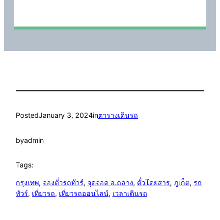
Posted
January 3, 2024
in
ตารางเดินรถ
by
admin
Tags:
กรุงเทพ
, 
จองตั๋วรถทัวร์
, 
จุดจอด อ.ถลาง
, 
ตั๋วโดยสาร
, 
ภูเก็ต
, 
รถ
ทัวร์
, 
เที่ยวรถ
, 
เที่ยวรถออนไลน์
, 
เวลาเดินรถ