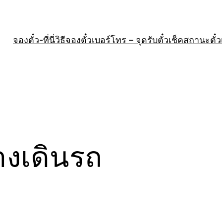
จองตั๋ว-ที่นี่
วิธีจองตั๋ว
เบอร์โทร – จุดรับตั๋ว
เช็คสถานะตั๋ว
งเดินรถ